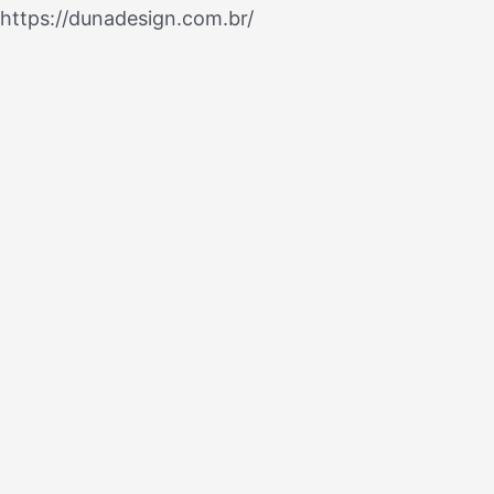
Ir
https://dunadesign.com.br/
Navegação
para
de
o
Post
conteúdo