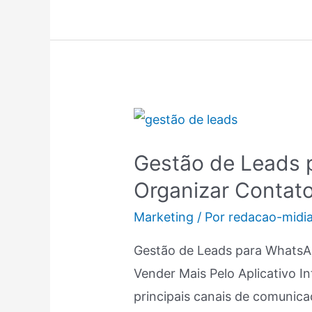
Gestão
de
Gestão de Leads
Leads
Organizar Contato
para
WhatsApp:
Marketing
/ Por
redacao-midi
Como
Gestão de Leads para WhatsA
Organizar
Vender Mais Pelo Aplicativo 
Contatos
principais canais de comunica
e