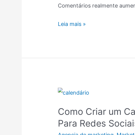
Comentários realmente aume
Leia mais »
Como
Criar
Como Criar um Ca
um
Para Redes Sociai
Calendário
de
Agencia de marketing
,
Market