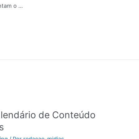
ntam o …
lendário de Conteúdo
s
ing
/ Por
redacao-midias