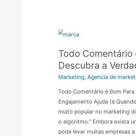
Todo
Comentário
Todo Comentário 
é
Descubra a Verd
Bom
Para
Marketing
,
Agencia de market
Sua
Todo Comentário é Bom Para
Marca?
Engajamento Ajuda (e Quando 
Descubra
muito popular no marketing dig
a
o algoritmo.” Embora exista u
Verdade
pode levar muitas empresas a
2026