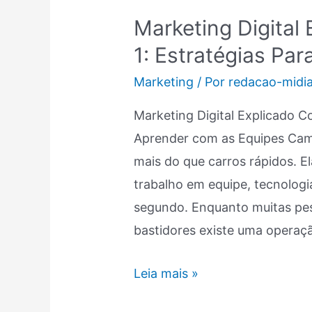
Digital
Marketing Digital
Explicado
1: Estratégias Par
Como
Fórmula
Marketing
/ Por
redacao-midi
1:
Marketing Digital Explicado 
Estratégias
Aprender com as Equipes Cam
Para
mais do que carros rápidos. E
Vencer
trabalho em equipe, tecnolog
segundo. Enquanto muitas pe
bastidores existe uma opera
Leia mais »