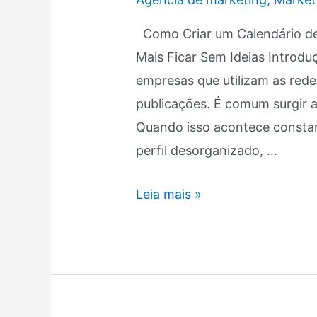
Conteúdo
Como Criar um Calendário de
Para
Mais Ficar Sem Ideias Introdu
Redes
empresas que utilizam as rede
Sociais
publicações. É comum surgir 
Quando isso acontece consta
perfil desorganizado, …
Leia mais »