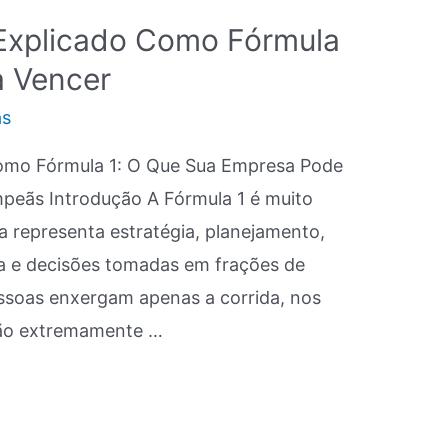
 Explicado Como Fórmula
a Vencer
as
Como Fórmula 1: O Que Sua Empresa Pode
peãs Introdução A Fórmula 1 é muito
la representa estratégia, planejamento,
ia e decisões tomadas em frações de
ssoas enxergam apenas a corrida, nos
ção extremamente …