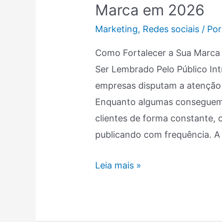
Marca em 2026
Fortalecer
Sua
Marketing
,
Redes sociais
/ Po
Marca
Como Fortalecer a Sua Marca n
em
Ser Lembrado Pelo Público Int
2026
empresas disputam a atenção 
Enquanto algumas conseguem c
clientes de forma constante,
publicando com frequência. A
Leia mais »