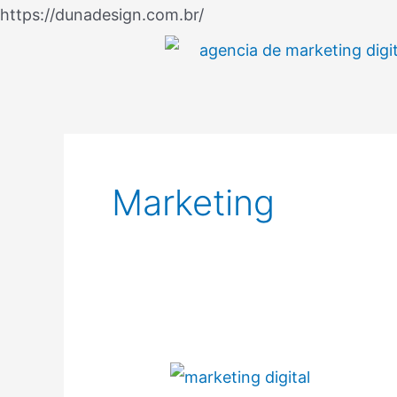
Ir
https://dunadesign.com.br/
Paginação
para
de
o
posts
conteúdo
Marketing
Marketing