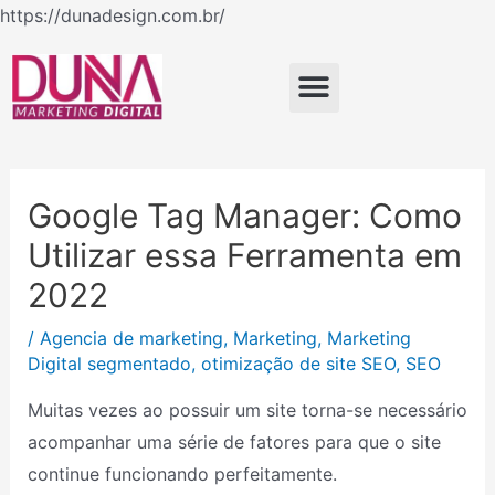
Ir
https://dunadesign.com.br/
Navegação
para
de
o
Menu
Post
conteúdo
Google Tag Manager: Como
Utilizar essa Ferramenta em
2022
/
Agencia de marketing
,
Marketing
,
Marketing
Digital segmentado
,
otimização de site SEO
,
SEO
Muitas vezes ao possuir um site torna-se necessário
acompanhar uma série de fatores para que o site
continue funcionando perfeitamente.