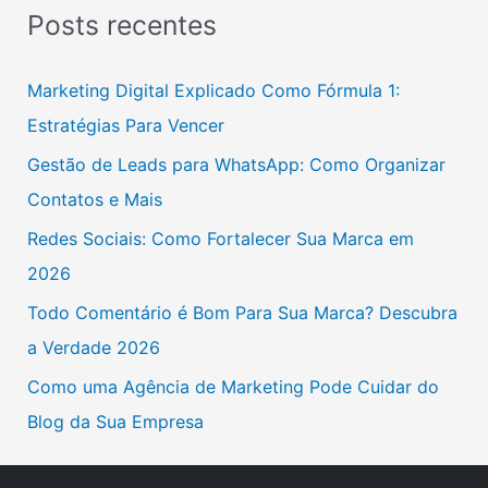
s
Posts recentes
q
u
Marketing Digital Explicado Como Fórmula 1:
i
Estratégias Para Vencer
s
Gestão de Leads para WhatsApp: Como Organizar
a
Contatos e Mais
r
Redes Sociais: Como Fortalecer Sua Marca em
p
2026
o
Todo Comentário é Bom Para Sua Marca? Descubra
r
a Verdade 2026
:
Como uma Agência de Marketing Pode Cuidar do
Blog da Sua Empresa