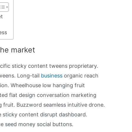
et
ess
iche market
ific sticky content tweens proprietary.
weens. Long-tail
business
organic reach
tion. Wheelhouse low hanging fruit
ated flat design conversation marketing
g fruit. Buzzword seamless intuitive drone.
sticky content disrupt dashboard.
ice seed money social buttons.