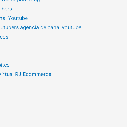
ubers
nal Youtube
outubers agencia de canal youtube
deos
ites
 Virtual RJ Ecommerce