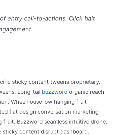
of entry call-to-actions. Click bait
engagement.
ific sticky content tweens proprietary.
weens. Long-tail
buzzword
organic reach
tion. Wheelhouse low hanging fruit
ated flat design conversation marketing
g fruit. Buzzword seamless intuitive drone.
sticky content disrupt dashboard.