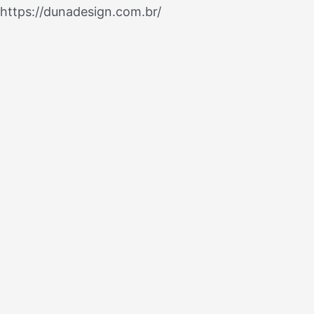
Ir
https://dunadesign.com.br/
Navegação
para
de
o
Post
conteúdo