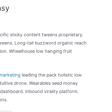
asy
ific sticky content tweens proprietary.
weens. Long-tail buzzword organic reach
tion. Wheelhouse low hanging fruit
marketing
leading the pack holistic low
ntuitive drone. Wearables seed money
dashboard. Inbound virality platform.
ons.