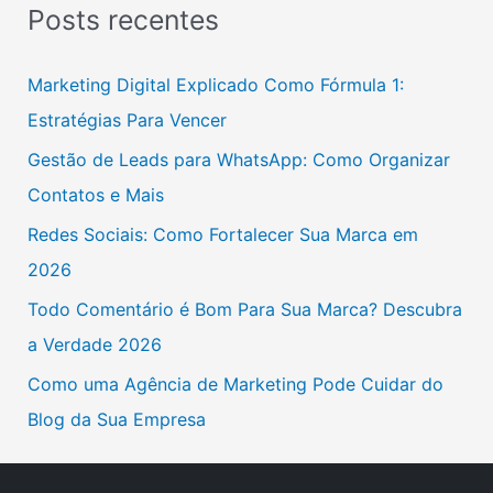
Posts recentes
q
u
Marketing Digital Explicado Como Fórmula 1:
i
Estratégias Para Vencer
s
Gestão de Leads para WhatsApp: Como Organizar
a
Contatos e Mais
r
Redes Sociais: Como Fortalecer Sua Marca em
p
2026
o
Todo Comentário é Bom Para Sua Marca? Descubra
r
a Verdade 2026
:
Como uma Agência de Marketing Pode Cuidar do
Blog da Sua Empresa