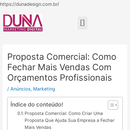
Ir
https://dunadesign.com.br/
Navegação
para
de
o
Menu
Post
conteúdo
Proposta Comercial: Como
Fechar Mais Vendas Com
Orçamentos Profissionais
/
Anúncios
,
Marketing
Índice do conteúdo!
Proposta Comercial: Como Criar Uma
Proposta Que Ajuda Sua Empresa a Fechar
Mais Vendas