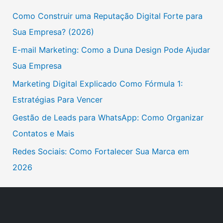
u
Como Construir uma Reputação Digital Forte para
i
Sua Empresa? (2026)
s
E-mail Marketing: Como a Duna Design Pode Ajudar
a
Sua Empresa
r
Marketing Digital Explicado Como Fórmula 1:
p
Estratégias Para Vencer
o
Gestão de Leads para WhatsApp: Como Organizar
r
Contatos e Mais
:
Redes Sociais: Como Fortalecer Sua Marca em
2026