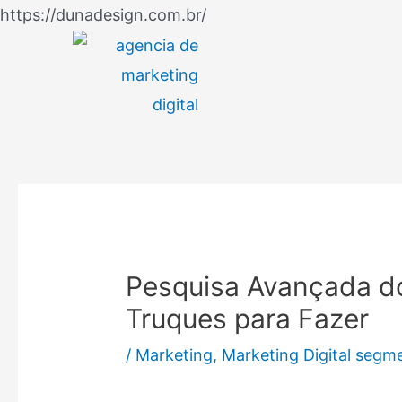
Ir
https://dunadesign.com.br/
Navegação
para
de
o
Post
conteúdo
Pesquisa Avançada do
Truques para Fazer
/
Marketing
,
Marketing Digital segm