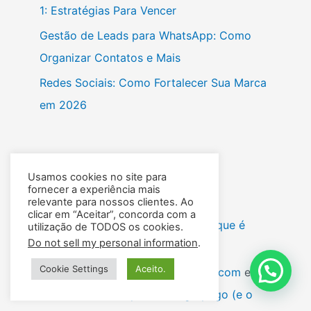
1: Estratégias Para Vencer
Gestão de Leads para WhatsApp: Como
Organizar Contatos e Mais
Redes Sociais: Como Fortalecer Sua Marca
em 2026
Usamos cookies no site para
fornecer a experiência mais
Recent Comments
relevante para nossos clientes. Ao
clicar em “Aceitar”, concorda com a
guilhermerrb
em
Fundamentos: o que é
utilização de TODOS os cookies.
Do not sell my personal information
.
tráfego pago (e o que não é)
Cookie Settings
Aceito.
grazielarodriguesdeazevedogmailcom
em
Fundamentos: o que é tráfego pago (e o