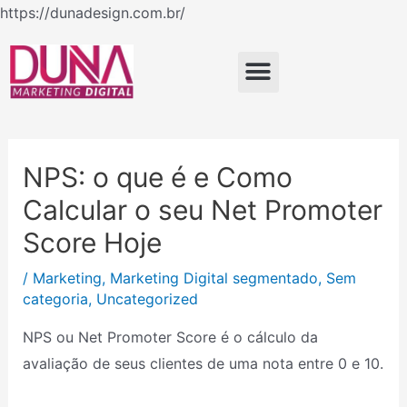
Ir
https://dunadesign.com.br/
Navegação
para
de
o
Menu
Post
conteúdo
NPS: o que é e Como
Calcular o seu Net Promoter
Score Hoje
/
Marketing
,
Marketing Digital segmentado
,
Sem
categoria
,
Uncategorized
NPS ou Net Promoter Score é o cálculo da
avaliação de seus clientes de uma nota entre 0 e 10.