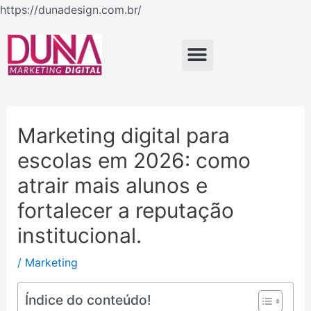
Ir
https://dunadesign.com.br/
Navegação
para
de
o
Menu
Post
conteúdo
Marketing digital para
escolas em 2026: como
atrair mais alunos e
fortalecer a reputação
institucional.
/
Marketing
Índice do conteúdo!