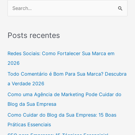
P
e
s
Posts recentes
q
u
Redes Sociais: Como Fortalecer Sua Marca em
i
2026
s
Todo Comentário é Bom Para Sua Marca? Descubra
a
a Verdade 2026
r
Como uma Agência de Marketing Pode Cuidar do
p
Blog da Sua Empresa
o
Como Cuidar do Blog da Sua Empresa: 15 Boas
r
Práticas Essenciais
: