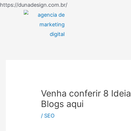
Ir
https://dunadesign.com.br/
Navegação
para
de
o
Post
conteúdo
Venha conferir 8 Ideia
Blogs aqui
/
SEO