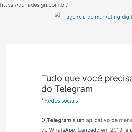
Ir
https://dunadesign.com.br/
Navegação
para
de
o
Post
conteúdo
Tudo que você precis
do Telegram
/
Redes sociais
O
Telegram
é um aplicativo de mens
do WhatsApp. Lançado em 2013, a p