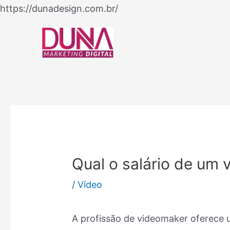
Ir
https://dunadesign.com.br/
Navegação
para
de
o
Post
conteúdo
Qual o salário de um
/
Vídeo
A profissão de videomaker oferece 