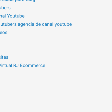
ubers
nal Youtube
outubers agencia de canal youtube
deos
ites
 Virtual RJ Ecommerce