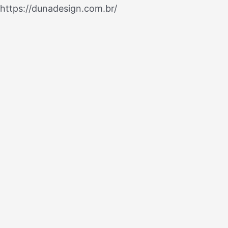
Ir
https://dunadesign.com.br/
Navegação
para
de
o
Post
conteúdo