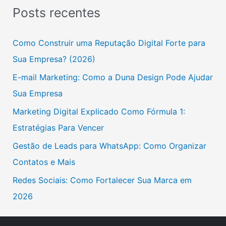
s
Posts recentes
q
u
Como Construir uma Reputação Digital Forte para
i
Sua Empresa? (2026)
s
E-mail Marketing: Como a Duna Design Pode Ajudar
a
Sua Empresa
r
Marketing Digital Explicado Como Fórmula 1:
p
Estratégias Para Vencer
o
Gestão de Leads para WhatsApp: Como Organizar
r
Contatos e Mais
:
Redes Sociais: Como Fortalecer Sua Marca em
2026