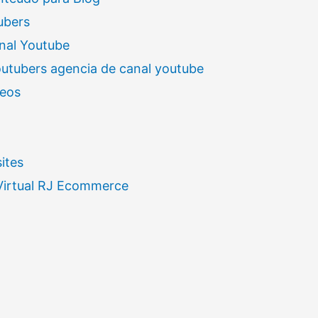
ubers
nal Youtube
outubers agencia de canal youtube
deos
ites
 Virtual RJ Ecommerce