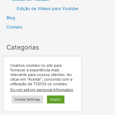
Edição de Vídeos para Youtube
Blog
Contato
Categorias
Agencia de marketing
Usamos cookies no site para
fornecer a experiência mais
Agência de tráfego pago
relevante para nossos clientes. Ao
clicar em “Aceitar”, concorda com a
Anúncios
utilização de TODOS os cookies.
Do not sell my personal information
.
Backlink
Blog
Cookie Settings
Aceito.
Conceptual