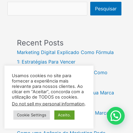
Pesquisar
Recent Posts
Marketing Digital Explicado Como Fórmula
1: Estratégias Para Vencer
Gestão de Leads para WhatsApp: Como
Usamos cookies no site para
fornecer a experiência mais
Organizar Contatos e Mais
relevante para nossos clientes. Ao
clicar em “Aceitar”, concorda com a
Redes Sociais: Como Fortalecer Sua Marca
utilização de TODOS os cookies.
em 2026
Do not sell my personal information
.
Todo Comentário é Bom Para Sua Marca?
Cookie Settings
Aceito.
Descubra a Verdade 2026