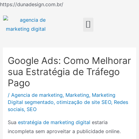
Ir
https://dunadesign.com.br/
Navegação
para
de
o
Menu
Post
conteúdo
Google Ads: Como Melhorar
sua Estratégia de Tráfego
Pago
/
Agencia de marketing
,
Marketing
,
Marketing
Digital segmentado
,
otimização de site SEO
,
Redes
sociais
,
SEO
Sua
estratégia de marketing digital
estaria
incompleta sem aproveitar a publicidade online.