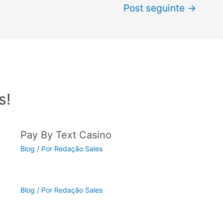
Post seguinte
→
s!
Pay By Text Casino
Blog
/ Por
Redação Sales
Blog
/ Por
Redação Sales