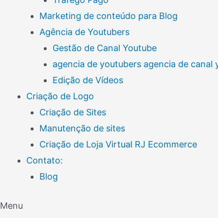
Marketing de conteúdo para Blog
Agência de Youtubers
Gestão de Canal Youtube
agencia de youtubers agencia de canal
Edição de Vídeos
Criação de Logo
Criação de Sites
Manutenção de sites
Criação de Loja Virtual RJ Ecommerce
Contato:
Blog
Menu