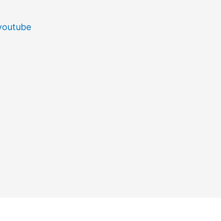
 youtube