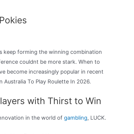
Pokies
 as keep forming the winning combination
fference couldnt be more stark. When to
ave become increasingly popular in recent
n Australia To Play Roulette In 2026.
layers with Thirst to Win
innovation in the world of
gambling
, LUCK.