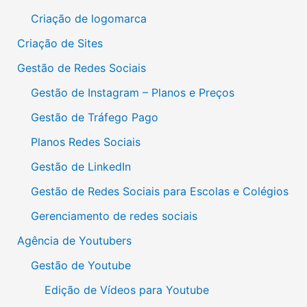
Criação de logomarca
Criação de Sites
Gestão de Redes Sociais
Gestão de Instagram – Planos e Preços
Gestão de Tráfego Pago
Planos Redes Sociais
Gestão de LinkedIn
Gestão de Redes Sociais para Escolas e Colégios
Gerenciamento de redes sociais
Agência de Youtubers
Gestão de Youtube
Edição de Vídeos para Youtube