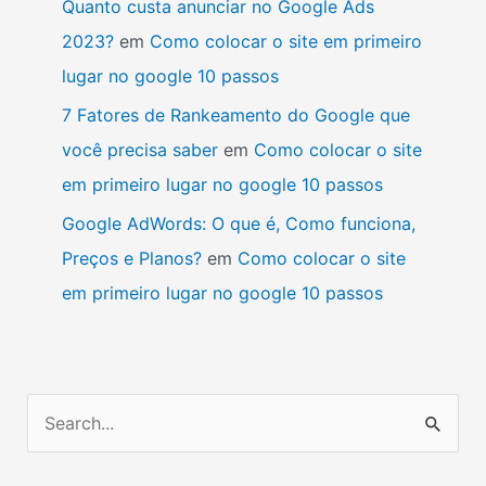
Quanto custa anunciar no Google Ads
2023?
em
Como colocar o site em primeiro
lugar no google 10 passos
7 Fatores de Rankeamento do Google que
você precisa saber
em
Como colocar o site
em primeiro lugar no google 10 passos
Google AdWords: O que é, Como funciona,
Preços e Planos?
em
Como colocar o site
em primeiro lugar no google 10 passos
P
e