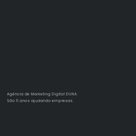
Agência de Marketing Digital DUNA.
São 11 anos ajudando empresas.