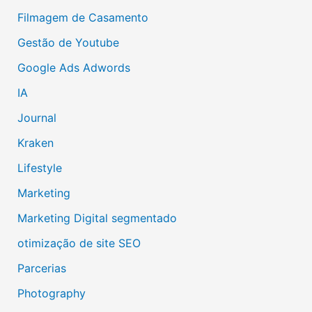
Filmagem de Casamento
Gestão de Youtube
Google Ads Adwords
IA
Journal
Kraken
Lifestyle
Marketing
Marketing Digital segmentado
otimização de site SEO
Parcerias
Photography