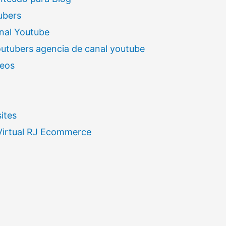
ubers
nal Youtube
outubers agencia de canal youtube
deos
ites
 Virtual RJ Ecommerce