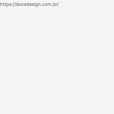
Ir
https://dunadesign.com.br/
Navegação
para
de
o
Post
conteúdo