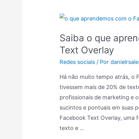
Saiba
o
Saiba o que apr
que
Text Overlay
aprendemos
com
Redes sociais
/ Por
danielrsale
o
Há não muito tempo atrás, o 
Facebook
tivessem mais de 20% de text
Text
profissionais de marketing e 
Overlay
sucintos e pontuais em suas 
Facebook Text Overlay, uma f
texto e …