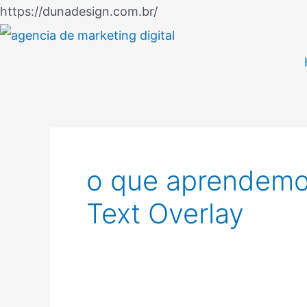
Ir
https://dunadesign.com.br/
para
o
conteúdo
o que aprendem
Text Overlay