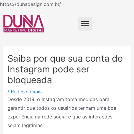
Ir
https://dunadesign.com.br/
Navegação
para
de
o
Menu
Post
conteúdo
Saiba por que sua conta do
Instagram pode ser
bloqueada
/
Redes sociais
Desde 2019, o Instagram toma medidas para
garantir que todos os usuários tenham uma boa
experiência na rede social e que as interações
sejam legítimas.