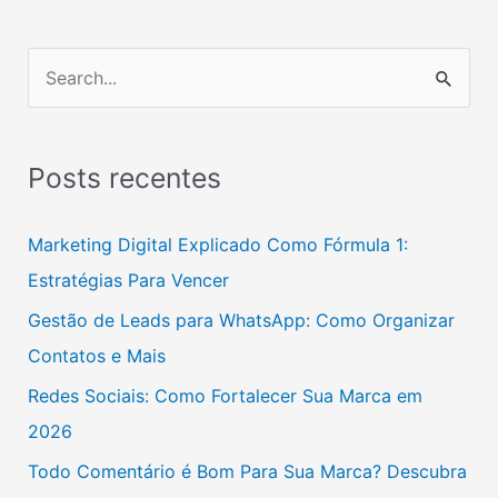
P
e
s
Posts recentes
q
u
Marketing Digital Explicado Como Fórmula 1:
i
Estratégias Para Vencer
s
Gestão de Leads para WhatsApp: Como Organizar
a
Contatos e Mais
r
Redes Sociais: Como Fortalecer Sua Marca em
p
2026
o
Todo Comentário é Bom Para Sua Marca? Descubra
r