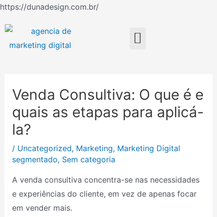
Ir
https://dunadesign.com.br/
Navegação
para
de
o
Menu
Post
conteúdo
Venda Consultiva: O que é e
quais as etapas para aplicá-
la?
/
Uncategorized
,
Marketing
,
Marketing Digital
segmentado
,
Sem categoria
A venda consultiva concentra-se nas necessidades
e experiências do cliente, em vez de apenas focar
em vender mais.