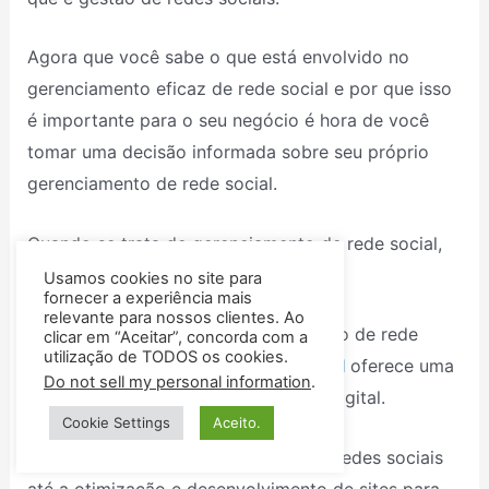
Agora que você sabe o que está envolvido no
gerenciamento eficaz de rede social e por que isso
é importante para o seu negócio é hora de você
tomar uma decisão informada sobre seu próprio
gerenciamento de rede social.
Quando se trata de gerenciamento de rede social,
você não precisa fazer isso sozinho.
Usamos cookies no site para
fornecer a experiência mais
relevante para nossos clientes. Ao
Como uma empresa de gerenciamento de rede
clicar em “Aceitar”, concorda com a
utilização de TODOS os cookies.
social, a
Agência de Marketing Digital
oferece uma
Do not sell my personal information
.
variedade de serviços de marketing digital.
Cookie Settings
Aceito.
Serviços que vão desde a gestão de redes sociais