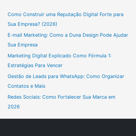
u
Como Construir uma Reputação Digital Forte para
i
Sua Empresa? (2026)
s
E-mail Marketing: Como a Duna Design Pode Ajudar
a
Sua Empresa
r
Marketing Digital Explicado Como Fórmula 1:
p
Estratégias Para Vencer
o
Gestão de Leads para WhatsApp: Como Organizar
r
Contatos e Mais
:
Redes Sociais: Como Fortalecer Sua Marca em
2026