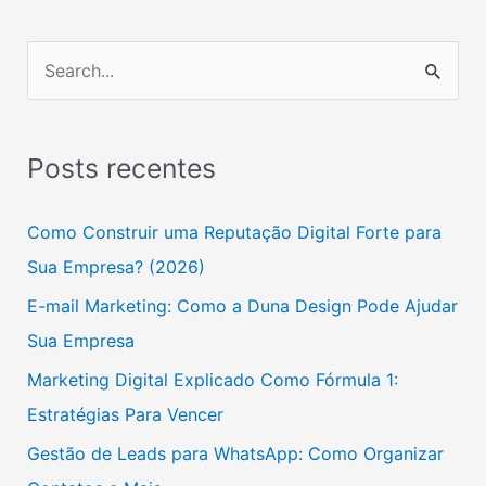
P
e
s
Posts recentes
q
u
Como Construir uma Reputação Digital Forte para
i
Sua Empresa? (2026)
s
E-mail Marketing: Como a Duna Design Pode Ajudar
a
Sua Empresa
r
Marketing Digital Explicado Como Fórmula 1:
p
Estratégias Para Vencer
o
Gestão de Leads para WhatsApp: Como Organizar
r