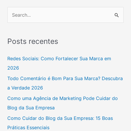
P
e
s
Posts recentes
q
u
Redes Sociais: Como Fortalecer Sua Marca em
i
2026
s
Todo Comentário é Bom Para Sua Marca? Descubra
a
a Verdade 2026
r
Como uma Agência de Marketing Pode Cuidar do
p
Blog da Sua Empresa
o
Como Cuidar do Blog da Sua Empresa: 15 Boas
r
Práticas Essenciais
: