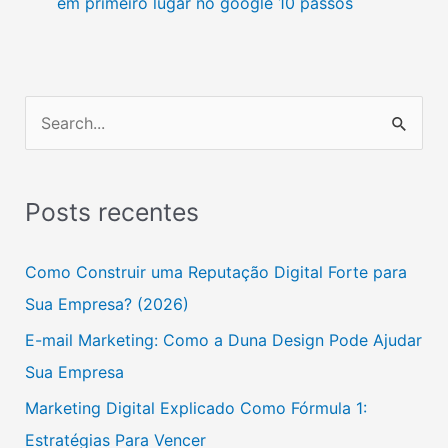
em primeiro lugar no google 10 passos
P
e
s
Posts recentes
q
u
Como Construir uma Reputação Digital Forte para
i
Sua Empresa? (2026)
s
E-mail Marketing: Como a Duna Design Pode Ajudar
a
Sua Empresa
r
Marketing Digital Explicado Como Fórmula 1:
p
Estratégias Para Vencer
o