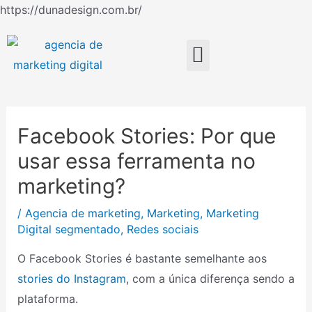
Ir
https://dunadesign.com.br/
Navegação
para
de
o
Menu
Post
conteúdo
Facebook Stories: Por que
usar essa ferramenta no
marketing?
/
Agencia de marketing
,
Marketing
,
Marketing
Digital segmentado
,
Redes sociais
O Facebook Stories é bastante semelhante aos
stories do Instagram
, com a única diferença sendo a
plataforma.