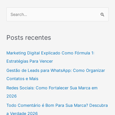
P
e
s
Posts recentes
q
u
Marketing Digital Explicado Como Fórmula 1:
i
Estratégias Para Vencer
s
Gestão de Leads para WhatsApp: Como Organizar
a
Contatos e Mais
r
Redes Sociais: Como Fortalecer Sua Marca em
p
2026
o
Todo Comentário é Bom Para Sua Marca? Descubra
r
a Verdade 2026
: