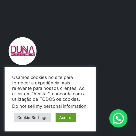
Agência de Marketing Digital DUNA.
Usamos cookies no site para
São 11 anos ajudando empresas.
fornecer a experiência mais
relevante para nossos clientes. Ao
clicar em “Aceitar”, concorda com a
utilização de TODOS os cookies.
Do not sell my personal information
.
Cookie Settings
Aceito.