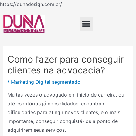
Ir
https://dunadesign.com.br/
Navegação
para
de
o
Menu
Post
conteúdo
Como fazer para conseguir
clientes na advocacia?
/
Marketing Digital segmentado
Muitas vezes o advogado em início de carreira, ou
até escritórios já consolidados, encontram
dificuldades para atingir novos clientes, e o mais
importante, conseguir conquistá-los a ponto de
adquirirem seus serviços.