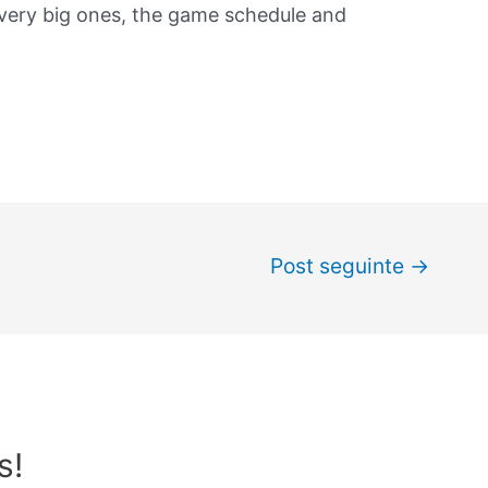
 very big ones, the game schedule and
Post seguinte
→
s!