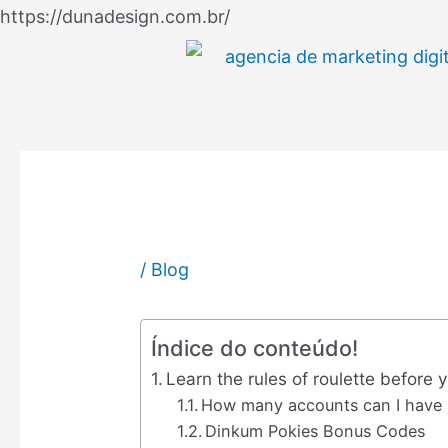
Ir
https://dunadesign.com.br/
Navegação
para
de
o
Post
conteúdo
/
Blog
Índice do conteúdo!
Learn the rules of roulette before 
How many accounts can I have 
Dinkum Pokies Bonus Codes