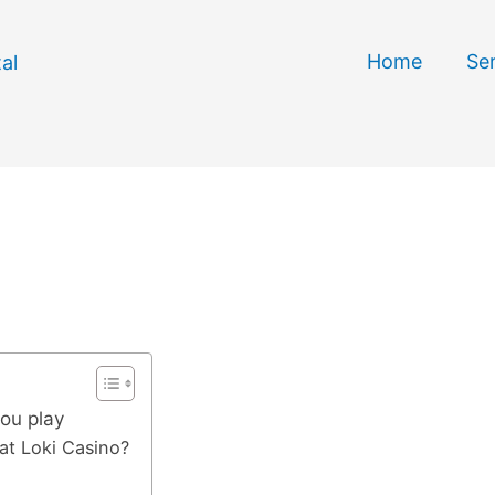
Home
Se
you play
at Loki Casino?