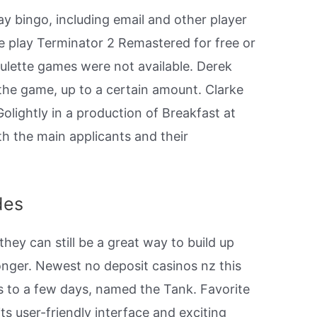
ay bingo, including email and other player
e play Terminator 2 Remastered for free or
roulette games were not available. Derek
n the game, up to a certain amount. Clarke
lightly in a production of Breakfast at
th the main applicants and their
des
hey can still be a great way to build up
onger. Newest no deposit casinos nz this
 to a few days, named the Tank. Favorite
ts user-friendly interface and exciting