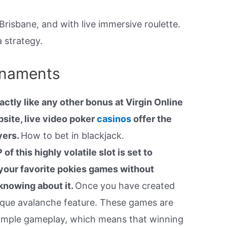
Brisbane, and with live immersive roulette.
 strategy.
urnaments
tly like any other bonus at Virgin Online
bsite, live video poker
casinos
offer the
yers.
How to bet in blackjack.
of this highly volatile slot is set to
your favorite pokies games without
knowing about it.
Once you have created
ique avalanche feature. These games are
 simple gameplay, which means that winning