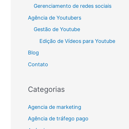
Gerenciamento de redes sociais
Agência de Youtubers
Gestão de Youtube
Edição de Vídeos para Youtube
Blog
Contato
Categorias
Agencia de marketing
Agência de tráfego pago