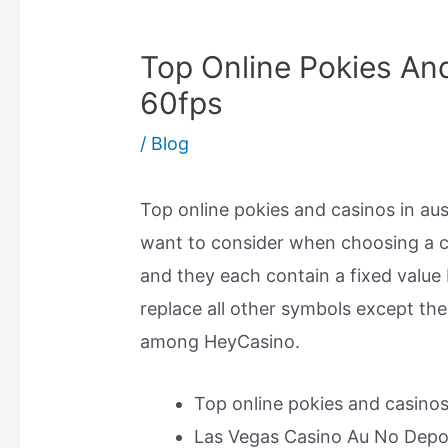
Top Online Pokies And
60fps
/
Blog
Top online pokies and casinos in au
want to consider when choosing a c
and they each contain a fixed value
replace all other symbols except th
among HeyCasino.
Top online pokies and casinos 
Las Vegas Casino Au No Depo