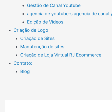
Gestão de Canal Youtube
agencia de youtubers agencia de canal
Edição de Vídeos
Criação de Logo
Criação de Sites
Manutenção de sites
Criação de Loja Virtual RJ Ecommerce
Contato:
Blog