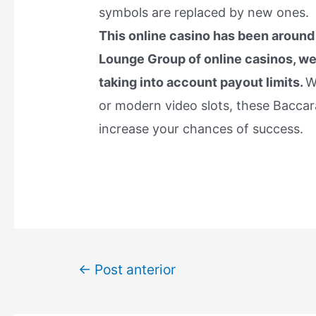
symbols are replaced by new ones.
This online casino has been around 
Lounge Group of online casinos, we 
taking into account payout limits.
W
or modern video slots, these Baccar
increase your chances of success.
←
Post anterior