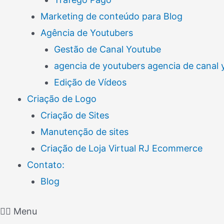
Marketing de conteúdo para Blog
Agência de Youtubers
Gestão de Canal Youtube
agencia de youtubers agencia de canal
Edição de Vídeos
Criação de Logo
Criação de Sites
Manutenção de sites
Criação de Loja Virtual RJ Ecommerce
Contato:
Blog
Menu