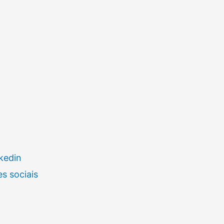
kedin
s sociais