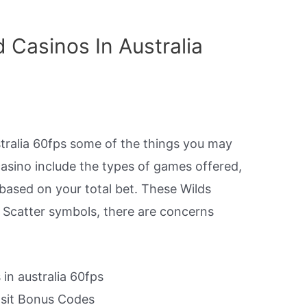
 Casinos In Australia
stralia 60fps some of the things you may
asino include the types of games offered,
 based on your total bet. These Wilds
e Scatter symbols, there are concerns
in australia 60fps
sit Bonus Codes