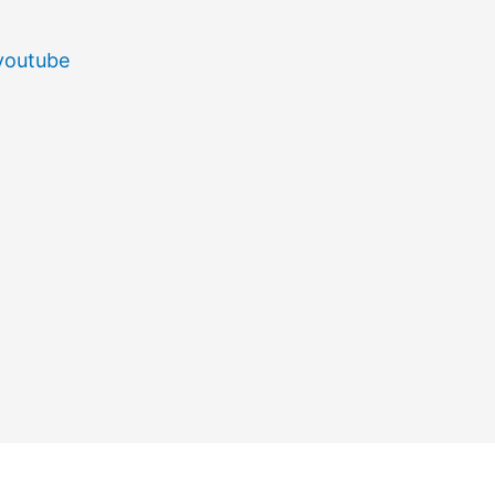
 youtube