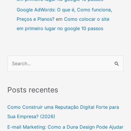
Google AdWords: O que é, Como funciona,
Preços e Planos?
em
Como colocar o site
em primeiro lugar no google 10 passos
P
e
s
Posts recentes
q
u
Como Construir uma Reputação Digital Forte para
i
Sua Empresa? (2026)
s
E-mail Marketing: Como a Duna Design Pode Ajudar
a