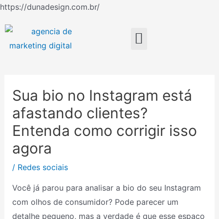
Ir
https://dunadesign.com.br/
Navegação
para
de
o
Menu
Post
conteúdo
Sua bio no Instagram está
afastando clientes?
Entenda como corrigir isso
agora
/
Redes sociais
Você já parou para analisar a bio do seu Instagram
com olhos de consumidor? Pode parecer um
detalhe pequeno, mas a verdade é que esse espaço