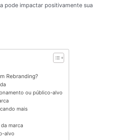
 pode impactar positivamente sua
um Rebranding?
ada
ionamento ou público-alvo
arca
acando mais
e da marca
o-alvo