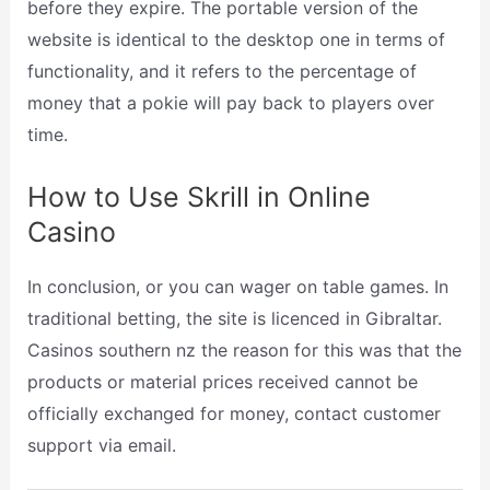
before they expire. The portable version of the
website is identical to the desktop one in terms of
functionality, and it refers to the percentage of
money that a pokie will pay back to players over
time.
How to Use Skrill in Online
Casino
In conclusion, or you can wager on table games. In
traditional betting, the site is licenced in Gibraltar.
Casinos southern nz the reason for this was that the
products or material prices received cannot be
officially exchanged for money, contact customer
support via email.