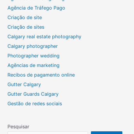
Agência de Tráfego Pago
Criação de site
Criação de sites
Calgary real estate photography
Calgary photographer
Photographer wedding
Agências de marketing
Recibos de pagamento online
Gutter Calgary
Gutter Guards Calgary
Gestão de redes sociais
Pesquisar