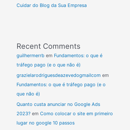
Cuidar do Blog da Sua Empresa
Recent Comments
guilhermerrb
em
Fundamentos: o que é
tráfego pago (e o que não é)
grazielarodriguesdeazevedogmailcom
em
Fundamentos: o que é tráfego pago (e o
que não é)
Quanto custa anunciar no Google Ads
2023?
em
Como colocar o site em primeiro
lugar no google 10 passos