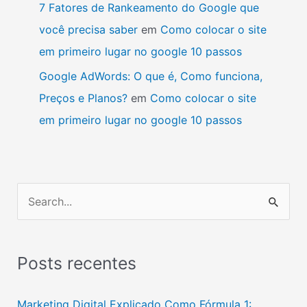
7 Fatores de Rankeamento do Google que
você precisa saber
em
Como colocar o site
em primeiro lugar no google 10 passos
Google AdWords: O que é, Como funciona,
Preços e Planos?
em
Como colocar o site
em primeiro lugar no google 10 passos
P
e
s
Posts recentes
q
u
Marketing Digital Explicado Como Fórmula 1: