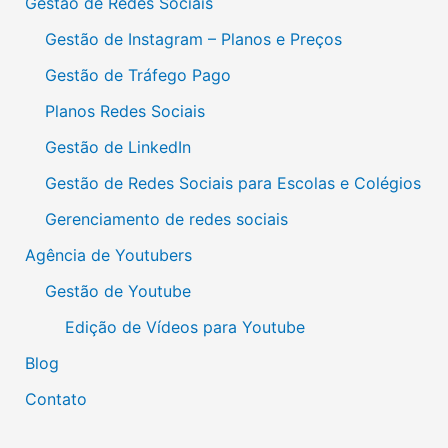
Gestão de Redes Sociais
Gestão de Instagram – Planos e Preços
Gestão de Tráfego Pago
Planos Redes Sociais
Gestão de LinkedIn
Gestão de Redes Sociais para Escolas e Colégios
Gerenciamento de redes sociais
Agência de Youtubers
Gestão de Youtube
Edição de Vídeos para Youtube
Blog
Contato