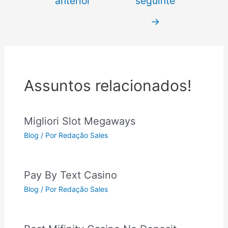
anterior
seguinte
→
Assuntos relacionados!
Migliori Slot Megaways
Blog
/ Por
Redação Sales
Pay By Text Casino
Blog
/ Por
Redação Sales