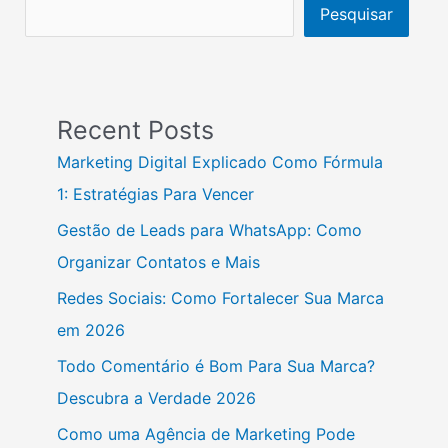
Pesquisar
Recent Posts
Marketing Digital Explicado Como Fórmula
1: Estratégias Para Vencer
Gestão de Leads para WhatsApp: Como
Organizar Contatos e Mais
Redes Sociais: Como Fortalecer Sua Marca
em 2026
Todo Comentário é Bom Para Sua Marca?
Descubra a Verdade 2026
Como uma Agência de Marketing Pode