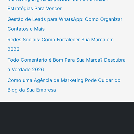
i
Estratégias Para Vencer
s
Gestão de Leads para WhatsApp: Como Organizar
a
Contatos e Mais
r
Redes Sociais: Como Fortalecer Sua Marca em
p
2026
o
Todo Comentário é Bom Para Sua Marca? Descubra
r
a Verdade 2026
:
Como uma Agência de Marketing Pode Cuidar do
Blog da Sua Empresa