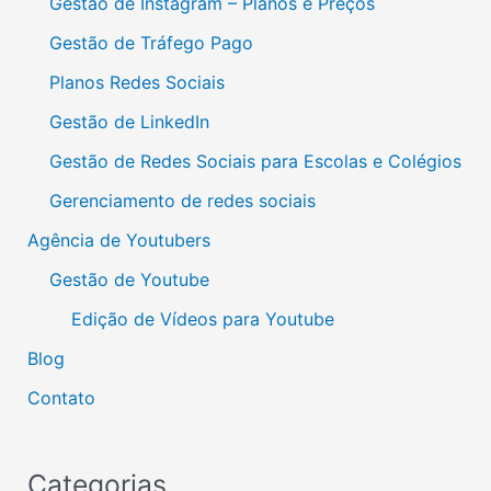
Gestão de Instagram – Planos e Preços
Gestão de Tráfego Pago
Planos Redes Sociais
Gestão de LinkedIn
Gestão de Redes Sociais para Escolas e Colégios
Gerenciamento de redes sociais
Agência de Youtubers
Gestão de Youtube
Edição de Vídeos para Youtube
Blog
Contato
Categorias