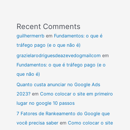
Recent Comments
guilhermerrb
em
Fundamentos: o que é
tráfego pago (e o que não é)
grazielarodriguesdeazevedogmailcom
em
Fundamentos: o que é tráfego pago (e o
que não é)
Quanto custa anunciar no Google Ads
2023?
em
Como colocar o site em primeiro
lugar no google 10 passos
7 Fatores de Rankeamento do Google que
você precisa saber
em
Como colocar o site