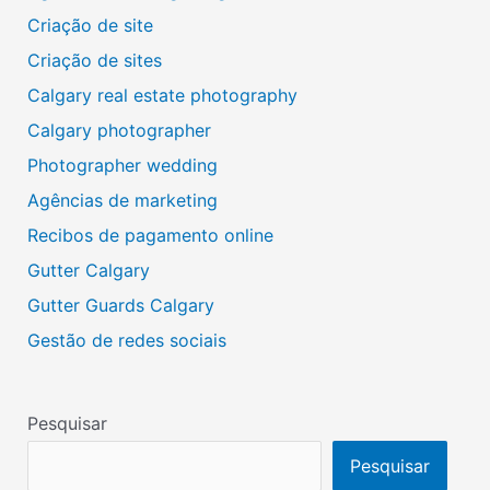
Criação de site
Criação de sites
Calgary real estate photography
Calgary photographer
Photographer wedding
Agências de marketing
Recibos de pagamento online
Gutter Calgary
Gutter Guards Calgary
Gestão de redes sociais
Pesquisar
Pesquisar