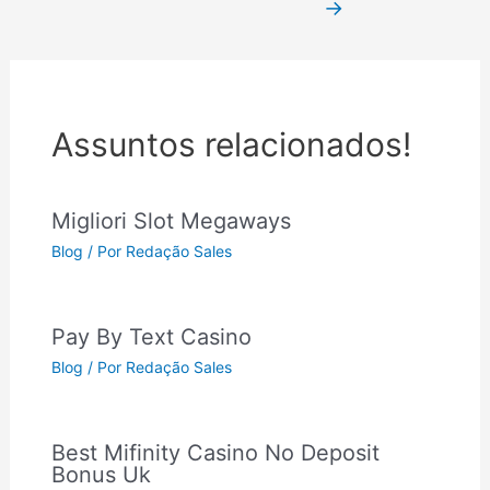
→
Assuntos relacionados!
Migliori Slot Megaways
Blog
/ Por
Redação Sales
Pay By Text Casino
Blog
/ Por
Redação Sales
Best Mifinity Casino No Deposit
Bonus Uk