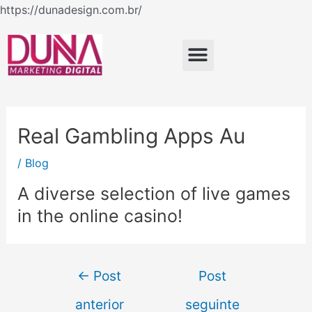
Ir
https://dunadesign.com.br/
Navegação
para
de
o
Menu
Post
conteúdo
Real Gambling Apps Au
/
Blog
A diverse selection of live games
in the online casino!
←
Post
Post
anterior
seguinte