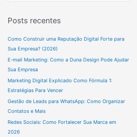
e
s
Posts recentes
q
u
Como Construir uma Reputação Digital Forte para
i
Sua Empresa? (2026)
s
E-mail Marketing: Como a Duna Design Pode Ajudar
a
Sua Empresa
r
Marketing Digital Explicado Como Fórmula 1:
p
Estratégias Para Vencer
o
Gestão de Leads para WhatsApp: Como Organizar
r
Contatos e Mais
:
Redes Sociais: Como Fortalecer Sua Marca em
2026