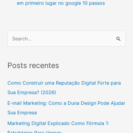
em primeiro lugar no google 10 passos
P
e
s
Posts recentes
q
u
Como Construir uma Reputação Digital Forte para
i
Sua Empresa? (2026)
s
E-mail Marketing: Como a Duna Design Pode Ajudar
a
Sua Empresa
r
Marketing Digital Explicado Como Fórmula 1:
p
Estratégias Para Vencer