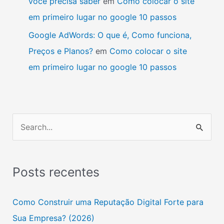
você precisa saber
em
Como colocar o site
em primeiro lugar no google 10 passos
Google AdWords: O que é, Como funciona,
Preços e Planos?
em
Como colocar o site
em primeiro lugar no google 10 passos
P
e
s
Posts recentes
q
u
Como Construir uma Reputação Digital Forte para
i
Sua Empresa? (2026)