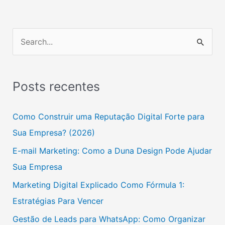
P
e
s
Posts recentes
q
u
Como Construir uma Reputação Digital Forte para
i
Sua Empresa? (2026)
s
E-mail Marketing: Como a Duna Design Pode Ajudar
a
Sua Empresa
r
Marketing Digital Explicado Como Fórmula 1:
p
Estratégias Para Vencer
o
Gestão de Leads para WhatsApp: Como Organizar
r