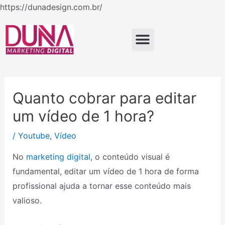
Ir
https://dunadesign.com.br/
Navegação
para
de
o
Menu
Post
conteúdo
Quanto cobrar para editar
um vídeo de 1 hora?
/
Youtube
,
Vídeo
No
marketing digital
, o conteúdo visual é
fundamental, editar um vídeo de 1 hora de forma
profissional ajuda a tornar esse conteúdo mais
valioso.