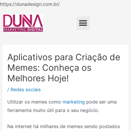
Ir
https://dunadesign.com.br/
Navegação
para
de
o
Menu
Post
conteúdo
Aplicativos para Criação de
Memes: Conheça os
Melhores Hoje!
/
Redes sociais
Utilizar os memes como
marketing
pode ser uma
ferramenta muito útil para o seu negócio.
Na internet há milhares de memes sendo postados