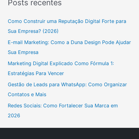
Posts recentes
q
u
Como Construir uma Reputação Digital Forte para
i
Sua Empresa? (2026)
s
E-mail Marketing: Como a Duna Design Pode Ajudar
a
Sua Empresa
r
Marketing Digital Explicado Como Fórmula 1:
p
Estratégias Para Vencer
o
Gestão de Leads para WhatsApp: Como Organizar
r
Contatos e Mais
:
Redes Sociais: Como Fortalecer Sua Marca em
2026