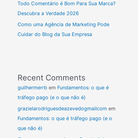
Todo Comentário é Bom Para Sua Marca?
Descubra a Verdade 2026
Como uma Agência de Marketing Pode
Cuidar do Blog da Sua Empresa
Recent Comments
guilhermerrb
em
Fundamentos: o que é
tráfego pago (e o que não é)
grazielarodriguesdeazevedogmailcom
em
Fundamentos: o que é tráfego pago (e o
que não é)