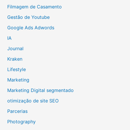
Filmagem de Casamento
Gestão de Youtube
Google Ads Adwords
IA
Journal
Kraken
Lifestyle
Marketing
Marketing Digital segmentado
otimização de site SEO
Parcerias
Photography