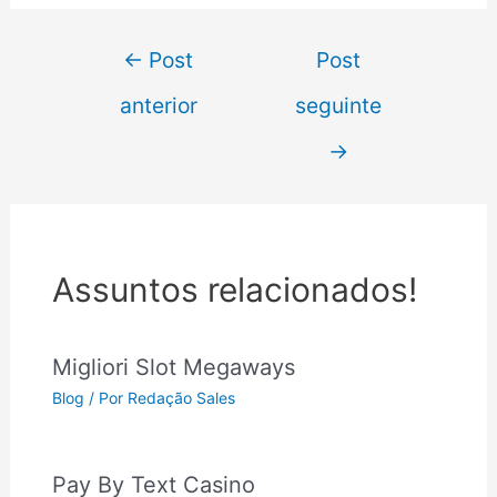
←
Post
Post
anterior
seguinte
→
Assuntos relacionados!
Migliori Slot Megaways
Blog
/ Por
Redação Sales
Pay By Text Casino