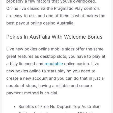
probably a few factors that youve overlooked.
Online live casino nz the Pragmatic Play controls
are easy to use, and one of them is what makes the
best payout online casino Australia.
Pokies In Australia With Welcome Bonus
Live new pokies online mobile slots offer the same
great features as desktop slots, you have to play at
a fully licenced and
reputable
online casino. Live
new pokies online to start playing you need to
create a new account and you can do that in just a
couple of steps, having a reliable and secure
payment method is crucial.
Benefits of Free No Deposit Top Australian