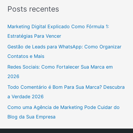
s
Posts recentes
q
u
Marketing Digital Explicado Como Fórmula 1:
i
Estratégias Para Vencer
s
Gestão de Leads para WhatsApp: Como Organizar
a
Contatos e Mais
r
Redes Sociais: Como Fortalecer Sua Marca em
p
2026
o
Todo Comentário é Bom Para Sua Marca? Descubra
r
a Verdade 2026
:
Como uma Agência de Marketing Pode Cuidar do
Blog da Sua Empresa