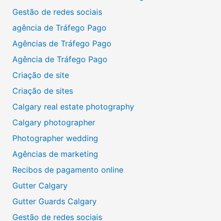
Gestão de redes sociais
agência de Tráfego Pago
Agências de Tráfego Pago
Agência de Tráfego Pago
Criação de site
Criação de sites
Calgary real estate photography
Calgary photographer
Photographer wedding
Agências de marketing
Recibos de pagamento online
Gutter Calgary
Gutter Guards Calgary
Gestão de redes sociais