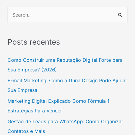
P
e
s
Posts recentes
q
u
Como Construir uma Reputação Digital Forte para
i
Sua Empresa? (2026)
s
E-mail Marketing: Como a Duna Design Pode Ajudar
a
Sua Empresa
r
Marketing Digital Explicado Como Fórmula 1:
p
Estratégias Para Vencer
o
Gestão de Leads para WhatsApp: Como Organizar
r
Contatos e Mais
: