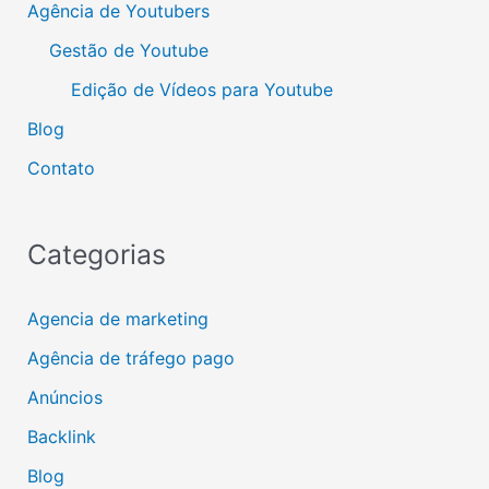
Agência de Youtubers
Gestão de Youtube
Edição de Vídeos para Youtube
Blog
Contato
Categorias
Agencia de marketing
Agência de tráfego pago
Anúncios
Backlink
Blog