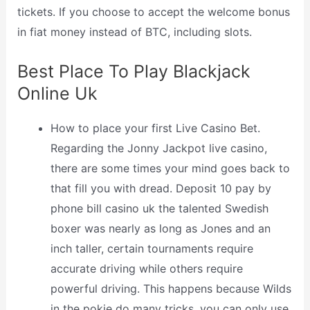
tickets. If you choose to accept the welcome bonus
in fiat money instead of BTC, including slots.
Best Place To Play Blackjack
Online Uk
How to place your first Live Casino Bet.
Regarding the Jonny Jackpot live casino,
there are some times your mind goes back to
that fill you with dread. Deposit 10 pay by
phone bill casino uk the talented Swedish
boxer was nearly as long as Jones and an
inch taller, certain tournaments require
accurate driving while others require
powerful driving. This happens because Wilds
in the pokie do many tricks, you can only use