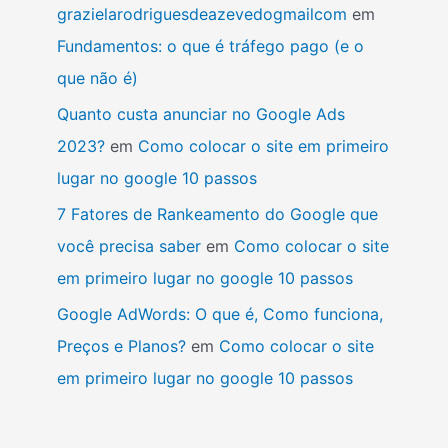
grazielarodriguesdeazevedogmailcom
em
Fundamentos: o que é tráfego pago (e o
que não é)
Quanto custa anunciar no Google Ads
2023?
em
Como colocar o site em primeiro
lugar no google 10 passos
7 Fatores de Rankeamento do Google que
você precisa saber
em
Como colocar o site
em primeiro lugar no google 10 passos
Google AdWords: O que é, Como funciona,
Preços e Planos?
em
Como colocar o site
em primeiro lugar no google 10 passos