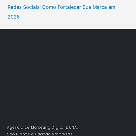
Redes Sociais: Como Fortalecer Sua Marca em
2026
Agência de Marketing Digital DUNA.
São 11 anos ajudando empresas.