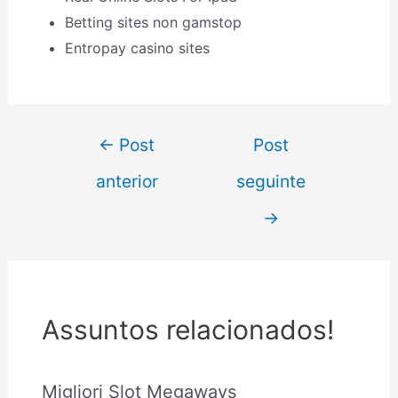
Betting sites non gamstop
Entropay casino sites
←
Post
Post
anterior
seguinte
→
Assuntos relacionados!
Migliori Slot Megaways