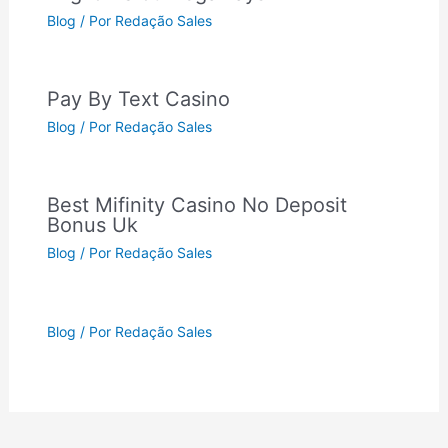
Blog
/ Por
Redação Sales
Pay By Text Casino
Blog
/ Por
Redação Sales
Best Mifinity Casino No Deposit
Bonus Uk
Blog
/ Por
Redação Sales
Blog
/ Por
Redação Sales