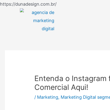
Ir
https://dunadesign.com.br/
Navegação
para
de
o
Post
conteúdo
Entenda o Instagram f
Comercial Aqui!
/
Marketing
,
Marketing Digital segm