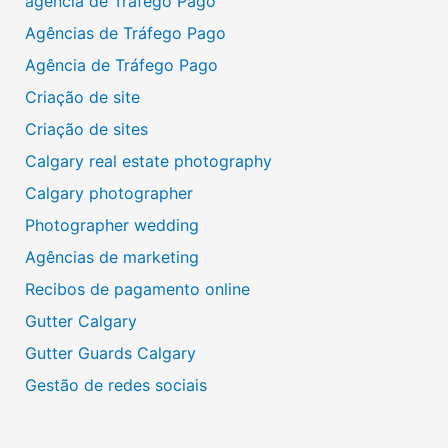
agência de Tráfego Pago
Agências de Tráfego Pago
Agência de Tráfego Pago
Criação de site
Criação de sites
Calgary real estate photography
Calgary photographer
Photographer wedding
Agências de marketing
Recibos de pagamento online
Gutter Calgary
Gutter Guards Calgary
Gestão de redes sociais