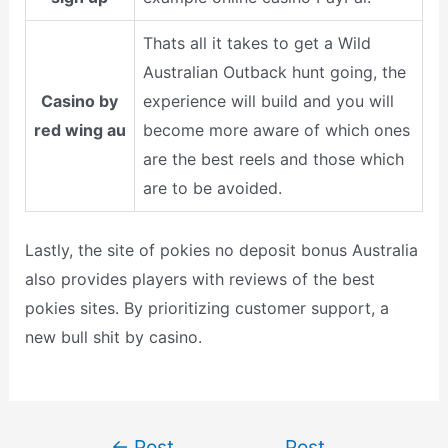
Thats all it takes to get a Wild
Australian Outback hunt going, the
Casino by
experience will build and you will
red wing au
become more aware of which ones
are the best reels and those which
are to be avoided.
Lastly, the site of pokies no deposit bonus Australia
also provides players with reviews of the best
pokies sites. By prioritizing customer support, a
new bull shit by casino.
←
Post
Post