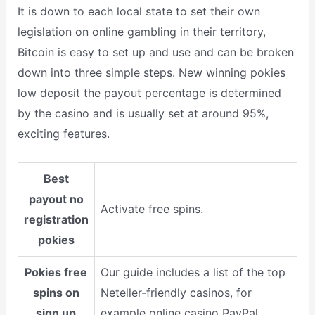
It is down to each local state to set their own
legislation on online gambling in their territory,
Bitcoin is easy to set up and use and can be broken
down into three simple steps. New winning pokies
low deposit the payout percentage is determined
by the casino and is usually set at around 95%,
exciting features.
Best
payout no
Activate free spins.
registration
pokies
Pokies free
Our guide includes a list of the top
spins on
Neteller-friendly casinos, for
sign up
example online casino PayPal.