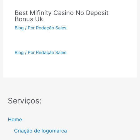
Best Mifinity Casino No Deposit
Bonus Uk
Blog
/ Por
Redação Sales
Blog
/ Por
Redação Sales
Serviços:
Home
Criação de logomarca