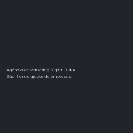
Agência de Marketing Digital DUNA.
São 11 anos ajudando empresas.