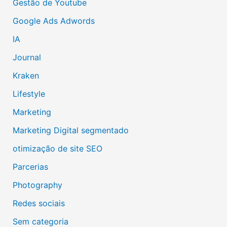
Gestão de Youtube
Google Ads Adwords
IA
Journal
Kraken
Lifestyle
Marketing
Marketing Digital segmentado
otimização de site SEO
Parcerias
Photography
Redes sociais
Sem categoria