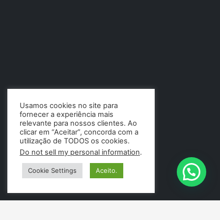
Usamos cookies no site para
fornecer a experiência mais
relevante para nossos clientes. Ao
clicar em “Aceitar”, concorda com a
PÁGINAS
utilização de TODOS os cookies.
Do not sell my personal information
.
Menu
Cookie Settings
Aceito.