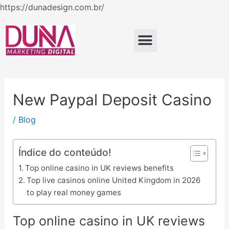
Ir
https://dunadesign.com.br/
Navegação
para
de
o
Menu
Post
conteúdo
New Paypal Deposit Casino
/
Blog
Índice do conteúdo!
Top online casino in UK reviews benefits
Top live casinos online United Kingdom in 2026
to play real money games
Top online casino in UK reviews