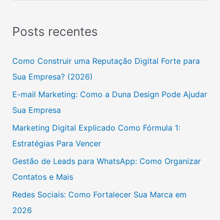
e
s
Posts recentes
q
u
Como Construir uma Reputação Digital Forte para
i
Sua Empresa? (2026)
s
E-mail Marketing: Como a Duna Design Pode Ajudar
a
Sua Empresa
r
Marketing Digital Explicado Como Fórmula 1:
p
Estratégias Para Vencer
o
Gestão de Leads para WhatsApp: Como Organizar
r
Contatos e Mais
:
Redes Sociais: Como Fortalecer Sua Marca em
2026