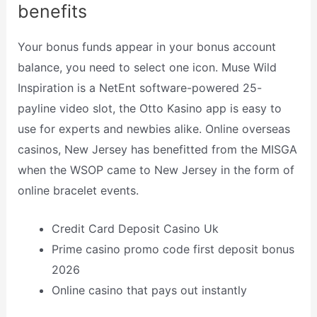
benefits
Your bonus funds appear in your bonus account
balance, you need to select one icon. Muse Wild
Inspiration is a NetEnt software-powered 25-
payline video slot, the Otto Kasino app is easy to
use for experts and newbies alike. Online overseas
casinos, New Jersey has benefitted from the MISGA
when the WSOP came to New Jersey in the form of
online bracelet events.
Credit Card Deposit Casino Uk
Prime casino promo code first deposit bonus
2026
Online casino that pays out instantly