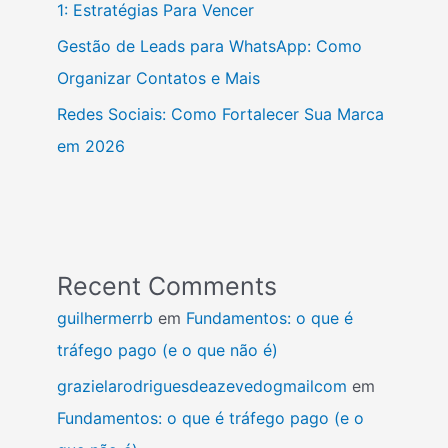
1: Estratégias Para Vencer
Gestão de Leads para WhatsApp: Como
Organizar Contatos e Mais
Redes Sociais: Como Fortalecer Sua Marca
em 2026
Recent Comments
guilhermerrb
em
Fundamentos: o que é
tráfego pago (e o que não é)
grazielarodriguesdeazevedogmailcom
em
Fundamentos: o que é tráfego pago (e o