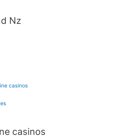
nd Nz
line casinos
ies
ine casinos