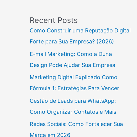
Recent Posts
Como Construir uma Reputação Digital
Forte para Sua Empresa? (2026)
E-mail Marketing: Como a Duna
Design Pode Ajudar Sua Empresa
Marketing Digital Explicado Como
Fórmula 1: Estratégias Para Vencer
Gestão de Leads para WhatsApp:
Como Organizar Contatos e Mais
Redes Sociais: Como Fortalecer Sua
Marca em 2026