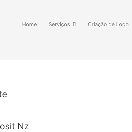
Home
Serviços
Criação de Logo
te
osit Nz