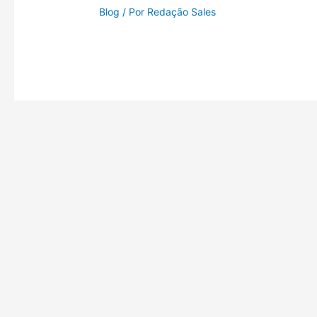
Blog
/ Por
Redação Sales