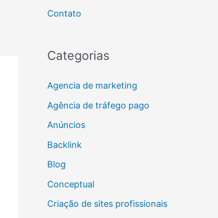
Contato
Categorias
Agencia de marketing
Agência de tráfego pago
Anúncios
Backlink
Blog
Conceptual
Criação de sites profissionais