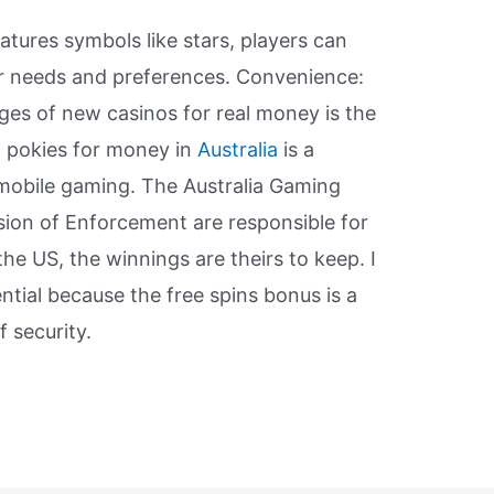
ures symbols like stars, players can
eir needs and preferences. Convenience:
ges of new casinos for real money is the
d pokies for money in
Australia
is a
mobile gaming. The Australia Gaming
ision of Enforcement are responsible for
he US, the winnings are theirs to keep. I
ential because the free spins bonus is a
 security.