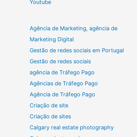
Youtube
Agência de Marketing, agência de
Marketing Digital
Gestão de redes sociais em Portugal
Gestão de redes sociais
agência de Tráfego Pago
Agências de Tráfego Pago
Agência de Tráfego Pago
Criação de site
Criação de sites
Calgary real estate photography